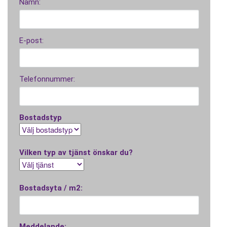
Namn:
E-post:
Telefonnummer:
Bostadstyp
Vilken typ av tjänst önskar du?
Bostadsyta / m2:
Meddelande: